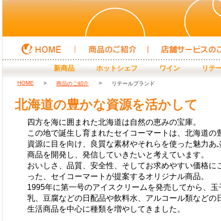
HOME
商品のご紹介
店頭サービスのご紹介
新商品
ホットシェフ
ワイン
リテ
HOME
>
>
商品のご紹介
リテールブランド
北海道の豊かな資源を活かして
四方を海に囲まれた北海道は自然の恵みの宝庫。
この地で誕生し育まれたセイコーマートは、北海道の
資源に目を向け、良質な素材やそれらを使った魅力あ
商品を開発し、発信していきたいと考えています。
おいしさ、品質、安全性、そしてお求めやすい価格に
った、セイコーマートが提案するオリジナル商品。
1995年に第一号のアイスクリームを発売してから、玉
乳、豆腐などの日配品や飲料水、アルコール類などの
生活商品を中心に種類を増やしてきました。