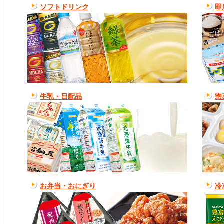
ソフトドリンク
即
牛乳・日配品
惣
お弁当・おにぎり
冷